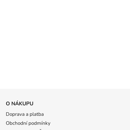
Z
á
O NÁKUPU
p
a
Doprava a platba
t
Obchodní podmínky