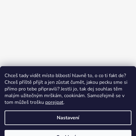
Sledovat na Instagramu
Chceš tady vidět místo blbostí hlavně to, o co ti fakt de?
Chceš příště přijít a jen zůstat čumět, jakou pecku sme si
přímo pro tebe připravili? Jestli jo, tak dej souhlas těm
malým užitečným mrškám, cookinám. Samozřejmě se v
Swissten.eu
Česnekový ráj
Humitics
tom můžeš trošku
porejpat
.
Nastavení
Vytvořil Shoptet
Copyright 2026
Appletop.cz - mobilní příslušenství
.