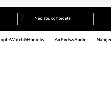
ppleWatch&Hodinky
AirPods&Audio
Nabíj