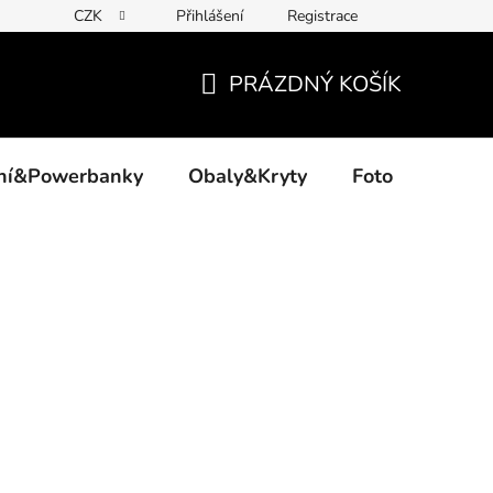
CZK
Přihlášení
Registrace
PRÁZDNÝ KOŠÍK
NÁKUPNÍ
KOŠÍK
ení&Powerbanky
Obaly&Kryty
Foto
Akce