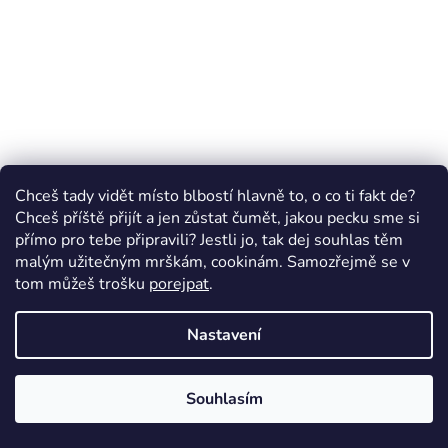
Chceš tady vidět místo blbostí hlavně to, o co ti fakt de?
Chceš příště přijít a jen zůstat čumět, jakou pecku sme si
přímo pro tebe připravili? Jestli jo, tak dej souhlas těm
malým užitečným mrškám, cookinám. Samozřejmě se v
tom můžeš trošku
porejpat
.
Nastavení
Souhlasím