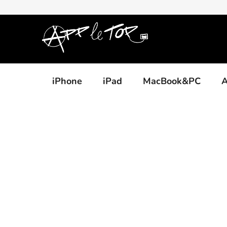
Přejít
na
obsah
iPhone
iPad
MacBook&PC
A