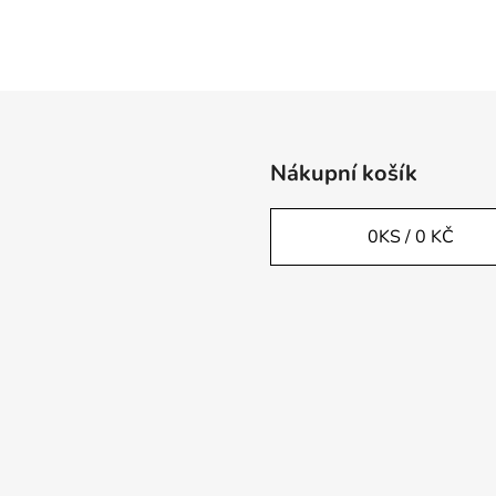
Nákupní košík
0
KS /
0 KČ