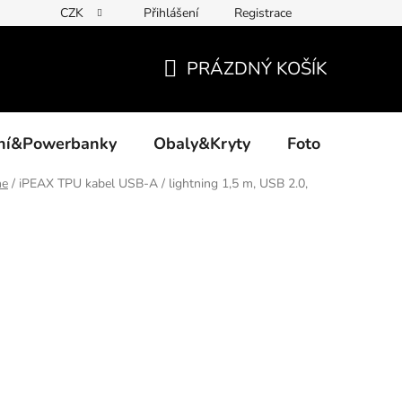
CZK
Přihlášení
Registrace
PRÁZDNÝ KOŠÍK
NÁKUPNÍ
KOŠÍK
ení&Powerbanky
Obaly&Kryty
Foto
Akce
ne
/
iPEAX TPU kabel USB-A / lightning 1,5 m, USB 2.0,