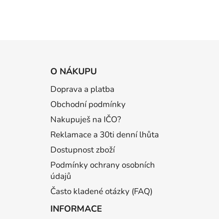
Z
á
O NÁKUPU
p
Doprava a platba
a
Obchodní podmínky
t
í
Nakupuješ na IČO?
Reklamace a 30ti denní lhůta
Dostupnost zboží
Podmínky ochrany osobních
údajů
Často kladené otázky (FAQ)
INFORMACE