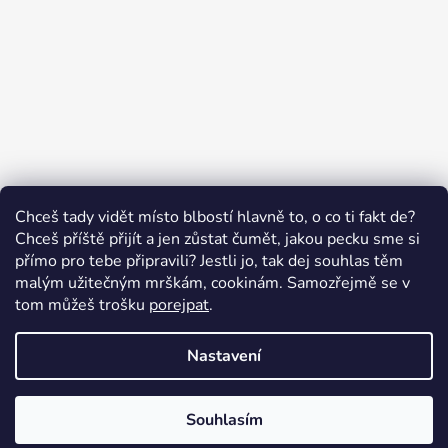
Sledovat na Instagramu
Chceš tady vidět místo blbostí hlavně to, o co ti fakt de?
Chceš příště přijít a jen zůstat čumět, jakou pecku sme si
přímo pro tebe připravili? Jestli jo, tak dej souhlas těm
malým užitečným mrškám, cookinám. Samozřejmě se v
Swissten.eu
Česnekový ráj
Humitics
tom můžeš trošku
porejpat
.
Nastavení
Vytvořil Shoptet
Copyright 2026
Appletop.cz - mobilní příslušenství
.
Souhlasím
Všechna práva vyhrazena.