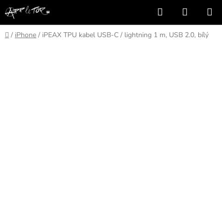
Přejít
Hledat
NÁKUP
na
KOŠÍK
obsah
Domů
/
iPhone
/
iPEAX TPU kabel USB-C / lightning 1 m, USB 2.0, bílý