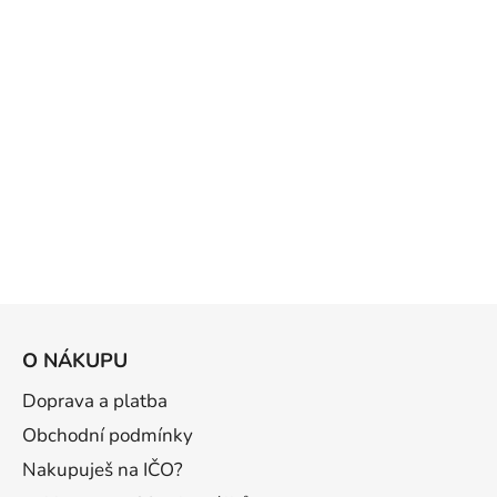
Z
á
O NÁKUPU
p
a
Doprava a platba
t
Obchodní podmínky
í
Nakupuješ na IČO?