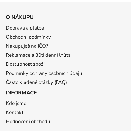
Z
á
O NÁKUPU
p
a
Doprava a platba
t
Obchodní podmínky
í
Nakupuješ na IČO?
Reklamace a 30ti denní lhůta
Dostupnost zboží
Podmínky ochrany osobních údajů
Často kladené otázky (FAQ)
INFORMACE
Kdo jsme
Kontakt
Hodnocení obchodu