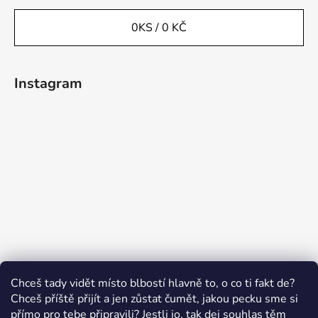
0
KS /
0 KČ
Instagram
Sledovat na Instagramu
Chceš tady vidět místo blbostí hlavně to, o co ti fakt de?
Chceš příště přijít a jen zůstat čumět, jakou pecku sme si
přímo pro tebe připravili? Jestli jo, tak dej souhlas těm